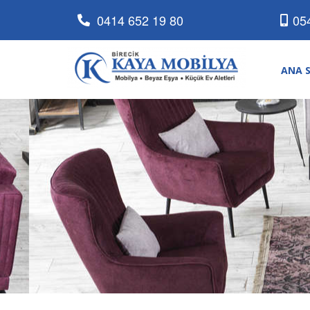
0414 652 19 80
05
ANA 