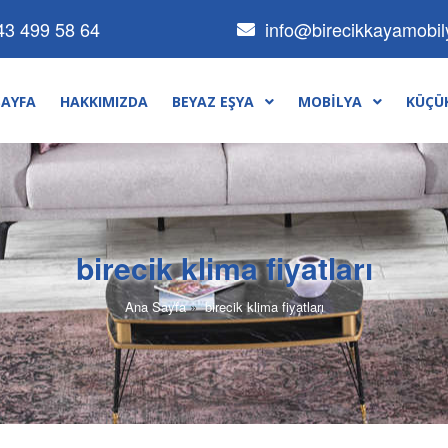
info@birecikkayamobi
43 499 58 64
SAYFA
HAKKIMIZDA
BEYAZ EŞYA
MOBILYA
KÜÇÜK
birecik klima fiyatları
Ana Sayfa
»
birecik klima fiyatları